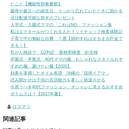
たこと【機能性卵巣嚢胞】
義母や義父への誕生日、うっかり忘れていたときに助かる
当日配達可能な急ぎのプレゼント
入学式・入園式ママの「これはNG」ファッション集
私はエクオールがつくれる人か？ソイチェック検査体験記
子育て中の無駄な出費 ７選【節約すればまるまる貯金で
きる！】
乳がん検診で D2判定 要精密検査 針生検
卒園式・卒業式 40代ママの服、おしゃれなスタイルおす
すめの服、避けたい服【2020】
効果を実感したオイル美容 沖縄の「琉球イアマ」
読み聞かせは子供の言語能力を著しく発達させる
今買うべき40代ファッション、オシャレに見えるおすすめ
ボトムスは？【2017年夏】
ロズマリ
関連記事