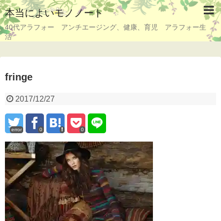
本当によいモノノート
40代アラフォー アンチエージング、健康、育児 アラフォー生
活
fringe
2017/12/27
error
0
0