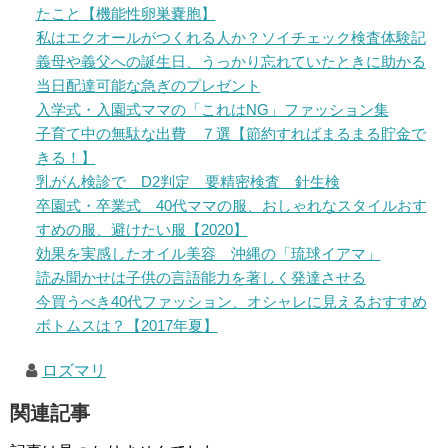
たこと【機能性卵巣嚢胞】
私はエクオールがつくれる人か？ソイチェック検査体験記
義母や義父への誕生日、うっかり忘れていたときに助かる
当日配達可能な急ぎのプレゼント
入学式・入園式ママの「これはNG」ファッション集
子育て中の無駄な出費 ７選【節約すればまるまる貯金で
きる！】
乳がん検診で D2判定 要精密検査 針生検
卒園式・卒業式 40代ママの服、おしゃれなスタイルおす
すめの服、避けたい服【2020】
効果を実感したオイル美容 沖縄の「琉球イアマ」
読み聞かせは子供の言語能力を著しく発達させる
今買うべき40代ファッション、オシャレに見えるおすすめ
ボトムスは？【2017年夏】
ロズマリ
関連記事