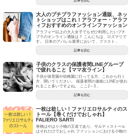
記事を読む
大人のプチプラファッション通販、ネッ
トショップはこれ！アラフォー・アラフ
ィフおすすめのオンラインファッション
アラフォー以上の大人女子でもぜひ利用したいプチ
プラのオンライン通販は？ こんにちは、ロズマリで
す。 日本のアパレル業界において、ファスト...
記事を読む
子供のクラスの保護者間LINEグループ
で疲れること【ママ友ライン】
子供が保育園や幼稚園に行ってる方、これから行く
方、聞いてください。 保護者間の連絡にLINEが使わ
れること多いですよね。 ここ2～3...
記事を読む
一枚は欲しい！ファリエロサルティのス
トール【巻くだけでおしゃれ】
FALIERO SARTI
巻物はやはり小物の王道であり、サルティストール
はそれだけでおしゃれ ファッションにおける小物の