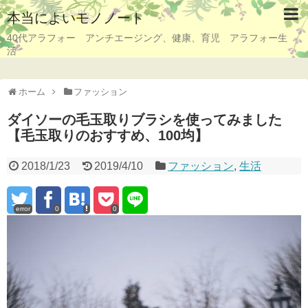
本当によいモノノート
40代アラフォー アンチエージング、健康、育児 アラフォー生
活
ホーム
ファッション
ダイソーの毛玉取りブラシを使ってみました
【毛玉取りのおすすめ、100均】
2018/1/23
2019/4/10
ファッション
,
生活
error
0
0