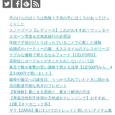
手のひらのほくろは危険？子供の手にほくろがあってびっ
くりした
スノーブーツ【レディース】これがおすすめ！ウィンター
スポーツ雪道＆北海道旅行の必需品
学校で子供がひとりぼっちでいることで心配した体験
結婚式やパーティーの服、大人スタイルのドレスがリーズ
ナブルな価格で買えるセルフォード【CELFORD】
花粉症にヨーグルトがきくかもれしないという話
東京で靴を衝撃の安い価格で買える浅草【1足500円から、4
足3,000円で買いました】
義母や義父への誕生日、うっかり忘れていたときに助かる
当日配達可能な急ぎのプレゼント
【実体験】夏に太る原因と、夏太り解消の方法
【界面活性剤不使用や天然成分クレンジング】おすすめ
13選【オーガニック系】
ザラ【ZARA】夏にむけてのトレンドと買いたいアイテム集