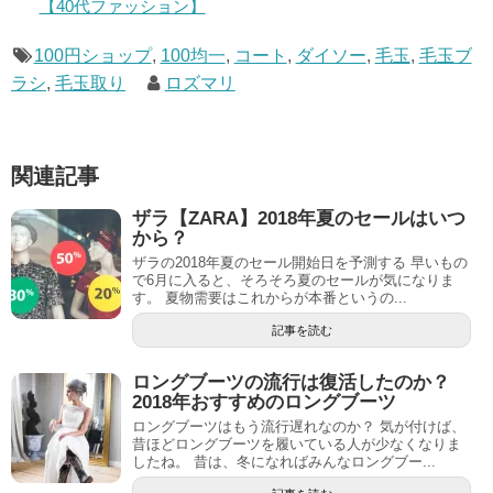
【40代ファッション】
100円ショップ
,
100均一
,
コート
,
ダイソー
,
毛玉
,
毛玉ブ
ラシ
,
毛玉取り
ロズマリ
関連記事
ザラ【ZARA】2018年夏のセールはいつ
から？
ザラの2018年夏のセール開始日を予測する 早いもの
で6月に入ると、そろそろ夏のセールが気になりま
す。 夏物需要はこれからが本番というの...
記事を読む
ロングブーツの流行は復活したのか？
2018年おすすめのロングブーツ
ロングブーツはもう流行遅れなのか？ 気が付けば、
昔ほどロングブーツを履いている人が少なくなりま
したね。 昔は、冬になればみんなロングブー...