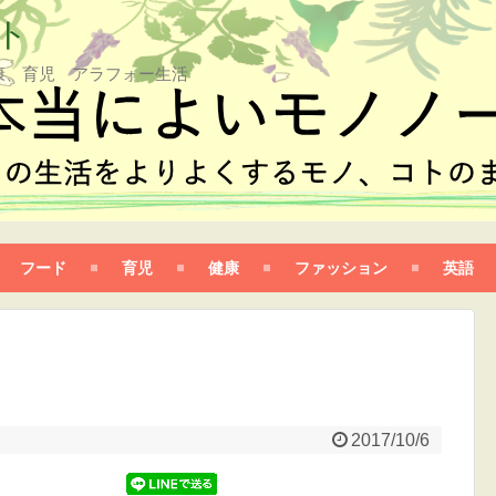
ト
康、育児 アラフォー生活
フード
育児
健康
ファッション
英語
2017/10/6