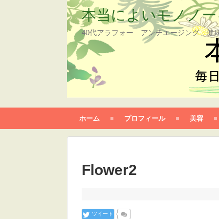
本当によいモノノー
40代アラフォー アンチエージング、健
ホーム
プロフィール
美容
Flower2
ツイート