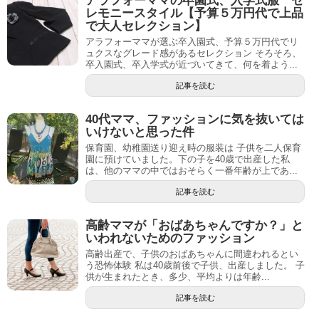
アラフォーママの卒園式、入学式服 セ
レモニースタイル【予算５万円代で上品
で大人セレクション】
アラフォーママが選ぶ卒入園式、予算５万円代でリ
ュクスなグレード感があるセレクション そろそろ、
卒入園式、卒入学式が近づいてきて、何を着よう...
記事を読む
40代ママ、ファッションに気を抜いては
いけないと思った件
保育園、幼稚園送り迎え時の服装は 子供を二人保育
園に預けていました。下の子を40歳で出産した私
は、他のママの中ではおそらく一番年齢が上であ...
記事を読む
高齢ママが「おばあちゃんですか？」と
いわれないためのファッション
高齢出産で、子供のおばあちゃんに間違われるとい
う恐怖体験 私は40歳前後で子供、出産しました。 子
供が生まれたとき、多少、平均よりは年齢...
記事を読む