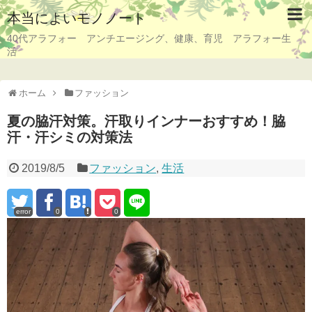
本当によいモノノート
40代アラフォー アンチエージング、健康、育児 アラフォー生
活
ホーム
ファッション
夏の脇汗対策。汗取りインナーおすすめ！脇
汗・汗シミの対策法
2019/8/5
ファッション
,
生活
error
0
0