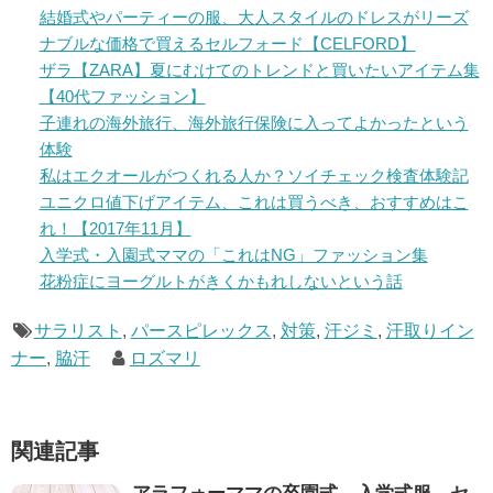
結婚式やパーティーの服、大人スタイルのドレスがリーズ
ナブルな価格で買えるセルフォード【CELFORD】
ザラ【ZARA】夏にむけてのトレンドと買いたいアイテム集
【40代ファッション】
子連れの海外旅行、海外旅行保険に入ってよかったという
体験
私はエクオールがつくれる人か？ソイチェック検査体験記
ユニクロ値下げアイテム、これは買うべき、おすすめはこ
れ！【2017年11月】
入学式・入園式ママの「これはNG」ファッション集
花粉症にヨーグルトがきくかもれしないという話
サラリスト
,
パースピレックス
,
対策
,
汗ジミ
,
汗取りイン
ナー
,
脇汗
ロズマリ
関連記事