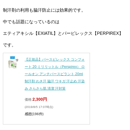
制汗剤の利用も脇汗防止には効果的です。
中でも話題になっているのは
エティアキシル【EXIATIL】とパーピレックス【PERPIREX】
です。
【正規品】パースピレックス コンフォ
ート 20 ミリリットル（Perspirex） ロ
ールオン アンチパースピラント 20ml
制汗剤 わき汗 脇汗 ワキガ 汗止め 汗染
み さらさら肌 清潔 汗対策
2,300円
価格:
(2019/8/5 17:07時点)
感想(196件)