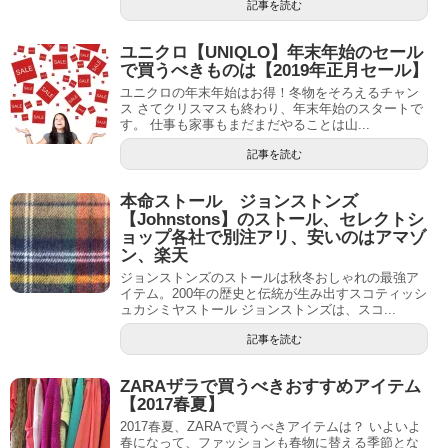
記事を読む
ユニクロ【UNIQLO】年末年始のセール
で買うべきものは【2019年正月セール】
ユニクロの年末年始はお得！冬物をそろえるチャン
ス さてクリスマスも終わり、年末年始のスタートで
す。 仕事も家事もまだまだやることは山...
記事を読む
本命ストール ジョンストンズ
【Johnstons】のストール、セレクトシ
ョップ各社で別注アリ、安いのはアマゾ
ン、楽天
ジョンストンズのストールは秋冬おしゃれの最強ア
イテム。200年の歴史と伝統が生み出すスコティッシ
ュカシミヤストール ジョンストンズは、スコ...
記事を読む
ZARAザラで買うべきおすすめアイテム
【2017春夏】
2017春夏、ZARAで買うべきアイテムは？ いよいよ
春になって、ファッションも春物に替える季節とな