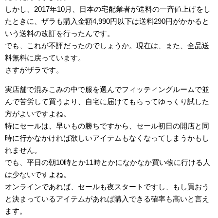
しかし、2017年10月、日本の宅配業者が送料の一斉値上げをし
たときに、ザラも購入金額4,990円以下は送料290円がかかると
いう送料の改訂を行ったんです。
でも、これが不評だったのでしょうか。現在は、また、全品送
料無料に戻っています。
さすがザラです。
実店舗で混みこみの中で服を選んでフィッティングルームで並
んで苦労して買うより、自宅に届けてもらってゆっくり試した
方がよいですよね。
特にセールは、早いもの勝ちですから、セール初日の開店と同
時に行かなかければ欲しいアイテムもなくなってしまうかもし
れません。
でも、平日の朝10時とか11時とかになかなか買い物に行ける人
は少ないですよね。
オンラインであれば、セールも夜スタートですし、もし買おう
と決まっているアイテムがあれば購入できる確率も高いと言え
ます。