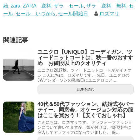
始
,
zara
,
ZARA 送料
,
ザラ セール
,
ザラ 送料 無料
,
セ
ール
,
セール いつから
,
セール開始日
ロズマリ
関連記事
ユニクロ【UNIQLO】コーディガン、ツ
ィードニットコートは、秋一番のおすす
め お値段以上のクオリティ
ユニクロ2017秋、ツィードニットコートががイチオ
シ こんにちは、ロズマリです。 先日、ユニクロの
JWアンダーソンの発売日にユニクロにい...
記事を読む
40代＆50代ファッション、結婚式やパー
テイー、同窓会、オケージョン対応の服
はここを買おう！【安くておしゃれ】
こんにちは、ロズマリです。 アラフォーファッショ
ンについて書いてますが、気が付けば、40代後半に
突入してアラフィフになっていました。 服...