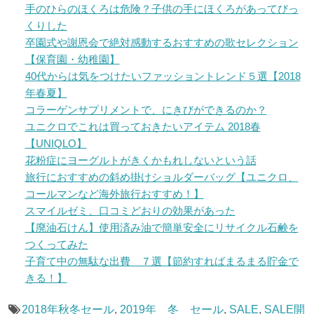
手のひらのほくろは危険？子供の手にほくろがあってびっ
くりした
卒園式や謝恩会で絶対感動するおすすめの歌セレクション
【保育園・幼稚園】
40代からは気をつけたいファッショントレンド５選【2018
年春夏】
コラーゲンサプリメントで、にきびができるのか？
ユニクロでこれは買っておきたいアイテム 2018春
【UNIQLO】
花粉症にヨーグルトがきくかもれしないという話
旅行におすすめの斜め掛けショルダーバッグ【ユニクロ、
コールマンなど海外旅行おすすめ！】
スマイルゼミ、口コミどおりの効果があった
【廃油石けん】使用済み油で簡単安全にリサイクル石鹸を
つくってみた
子育て中の無駄な出費 ７選【節約すればまるまる貯金で
きる！】
2018年秋冬セール
,
2019年 冬 セール
,
SALE
,
SALE開