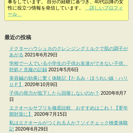
事をしています。 自分の経験に基づき、40代以降の女
性に役立つ情報を発信しています。
詳しいプロフィ
ール
最近の投稿
ドクターハウシュカのクレンジングミルクで肌の調子が
あがる
2021年6月29日
学校で一人でいる小学生の子供お友達ができない子供、
対処と克服の記録
2021年5月6日
美容鍼の効果に驚く体験記【たるみ・ほうれい線・ハリ
ＵＰ】
2020年10月9日
子供の視力が低下したら回復しないのか？
2020年8月7
日
エクオールサプリを徹底比較、おすすめはこれ！【更年
期対策に】
2020年7月15日
私はエクオールがつくれる人か？ソイチェック検査体験
記
2020年6月29日