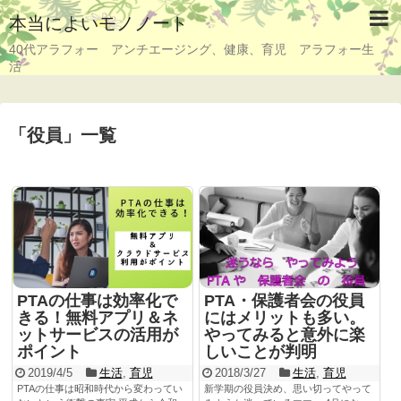
本当によいモノノート
40代アラフォー アンチエージング、健康、育児 アラフォー生
活
「
役員
」
一覧
PTAの仕事は効率化で
PTA・保護者会の役員
きる！無料アプリ＆ネ
にはメリットも多い。
ットサービスの活用が
やってみると意外に楽
ポイント
しいことが判明
2019/4/5
生活
,
育児
2018/3/27
生活
,
育児
PTAの仕事は昭和時代から変わってい
新学期の役員決め、思い切ってやって