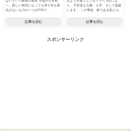
ないという衝撃の事実 平成から令和
みようか迷っているママへ 4月にな
へ。新しい時代になっても何十年も変
り、子供達も入園・入学、そして進級
化がないものの一つがPTAで...
します。 この季節、親である私たち...
記事を読む
記事を読む
スポンサーリンク