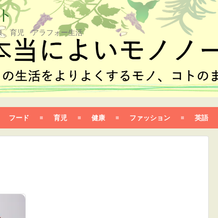
ト
康、育児 アラフォー生活
フード
育児
健康
ファッション
英語