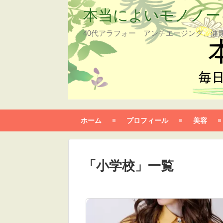
本当によいモノノー
40代アラフォー アンチエージング、健
ホーム
プロフィール
美容
「
小学校
」
一覧