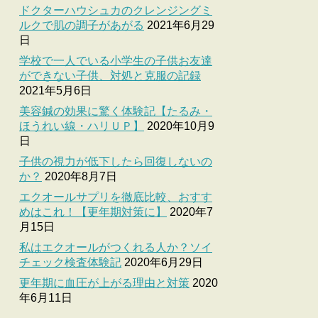
ドクターハウシュカのクレンジングミ
ルクで肌の調子があがる
2021年6月29
日
学校で一人でいる小学生の子供お友達
ができない子供、対処と克服の記録
2021年5月6日
美容鍼の効果に驚く体験記【たるみ・
ほうれい線・ハリＵＰ】
2020年10月9
日
子供の視力が低下したら回復しないの
か？
2020年8月7日
エクオールサプリを徹底比較、おすす
めはこれ！【更年期対策に】
2020年7
月15日
私はエクオールがつくれる人か？ソイ
チェック検査体験記
2020年6月29日
更年期に血圧が上がる理由と対策
2020
年6月11日