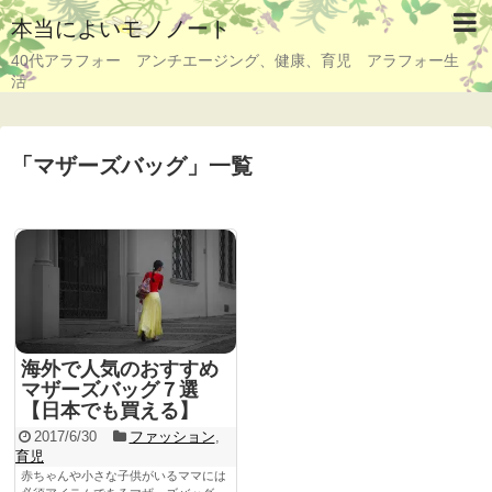
本当によいモノノート
40代アラフォー アンチエージング、健康、育児 アラフォー生
活
「
マザーズバッグ
」
一覧
海外で人気のおすすめ
マザーズバッグ７選
【日本でも買える】
2017/6/30
ファッション
,
育児
赤ちゃんや小さな子供がいるママには