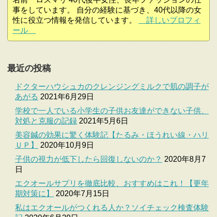
事をしています。 自分の経験に基づき、40代以降の女
性に役立つ情報を発信しています。
詳しいプロフィ
ール
最近の投稿
ドクターハウシュカのクレンジングミルクで肌の調子が
あがる
2021年6月29日
学校で一人でいる小学生の子供お友達ができない子供、
対処と克服の記録
2021年5月6日
美容鍼の効果に驚く体験記【たるみ・ほうれい線・ハリ
ＵＰ】
2020年10月9日
子供の視力が低下したら回復しないのか？
2020年8月7
日
エクオールサプリを徹底比較、おすすめはこれ！【更年
期対策に】
2020年7月15日
私はエクオールがつくれる人か？ソイチェック検査体験