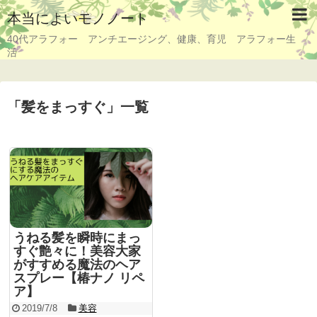
本当によいモノノート
40代アラフォー アンチエージング、健康、育児 アラフォー生
活
「
髪をまっすぐ
」
一覧
うねる髪を瞬時にまっ
すぐ艶々に！美容大家
がすすめる魔法のヘア
スプレー【椿ナノ リペ
ア】
2019/7/8
美容