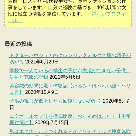
名前 ロズマリ 40代後半女性、長年ファッションの仕
事をしています。 自分の経験に基づき、40代以降の女
性に役立つ情報を発信しています。
詳しいプロフィ
ール
最近の投稿
ドクターハウシュカのクレンジングミルクで肌の調子が
あがる
2021年6月29日
学校で一人でいる小学生の子供お友達ができない子供、
対処と克服の記録
2021年5月6日
美容鍼の効果に驚く体験記【たるみ・ほうれい線・ハリ
ＵＰ】
2020年10月9日
子供の視力が低下したら回復しないのか？
2020年8月7
日
エクオールサプリを徹底比較、おすすめはこれ！【更年
期対策に】
2020年7月15日
私はエクオールがつくれる人か？ソイチェック検査体験