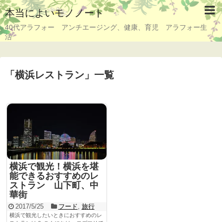
本当によいモノノート
40代アラフォー アンチエージング、健康、育児 アラフォー生
活
「
横浜レストラン
」
一覧
横浜で観光！横浜を堪
能できるおすすめのレ
ストラン 山下町、中
華街
2017/5/25
フード
,
旅行
横浜で観光したいときにおすすめのレ