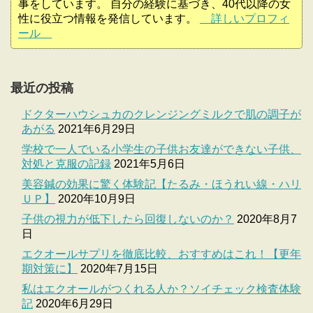
事をしています。 自分の経験に基づき、40代以降の女
性に役立つ情報を発信しています。
詳しいプロフィ
ール
最近の投稿
ドクターハウシュカのクレンジングミルクで肌の調子が
あがる
2021年6月29日
学校で一人でいる小学生の子供お友達ができない子供、
対処と克服の記録
2021年5月6日
美容鍼の効果に驚く体験記【たるみ・ほうれい線・ハリ
ＵＰ】
2020年10月9日
子供の視力が低下したら回復しないのか？
2020年8月7
日
エクオールサプリを徹底比較、おすすめはこれ！【更年
期対策に】
2020年7月15日
私はエクオールがつくれる人か？ソイチェック検査体験
記
2020年6月29日