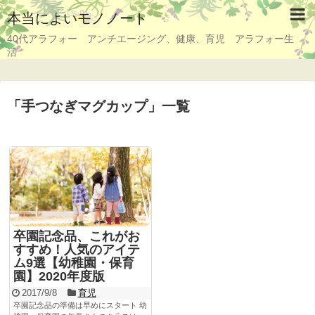
本当によいモノノート
40代アラフォー アンチエージング、健康、育児 アラフォー生
活
「
手つなぎマグカップ
」
一覧
卒園記念品、これがお
すすめ！人気のアイテ
ム9選【幼稚園・保育
園】2020年度版
2017/9/8
育児
卒園記念品の準備は早めにスタート 幼