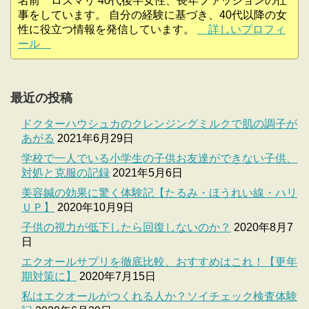
名前 ロズマリ 40代後半女性、長年ファッションの仕
事をしています。 自分の経験に基づき、40代以降の女
性に役立つ情報を発信しています。
詳しいプロフィ
ール
最近の投稿
ドクターハウシュカのクレンジングミルクで肌の調子が
あがる
2021年6月29日
学校で一人でいる小学生の子供お友達ができない子供、
対処と克服の記録
2021年5月6日
美容鍼の効果に驚く体験記【たるみ・ほうれい線・ハリ
ＵＰ】
2020年10月9日
子供の視力が低下したら回復しないのか？
2020年8月7
日
エクオールサプリを徹底比較、おすすめはこれ！【更年
期対策に】
2020年7月15日
私はエクオールがつくれる人か？ソイチェック検査体験