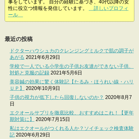
事をしています。 自分の経験に基づき、40代以降の女
性に役立つ情報を発信しています。
詳しいプロフィ
ール
最近の投稿
ドクターハウシュカのクレンジングミルクで肌の調子が
あがる
2021年6月29日
学校で一人でいる小学生の子供お友達ができない子供、
対処と克服の記録
2021年5月6日
美容鍼の効果に驚く体験記【たるみ・ほうれい線・ハリ
ＵＰ】
2020年10月9日
子供の視力が低下したら回復しないのか？
2020年8月7
日
エクオールサプリを徹底比較、おすすめはこれ！【更年
期対策に】
2020年7月15日
私はエクオールがつくれる人か？ソイチェック検査体験
記
2020年6月29日