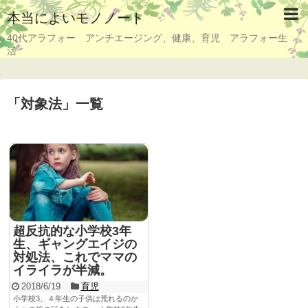
本当によいモノノート
40代アラフォー アンチエージング、健康、育児 アラフォー生
活
「
対象法
」
一覧
超反抗的な小学校3年
生、ギャングエイジの
対処法、これでママの
イライラが半減。
2018/6/19
育児
小学校3、４年生の子供は荒れるのか