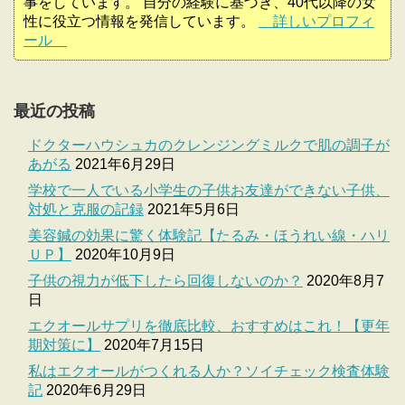
事をしています。 自分の経験に基づき、40代以降の女
性に役立つ情報を発信しています。
詳しいプロフィ
ール
最近の投稿
ドクターハウシュカのクレンジングミルクで肌の調子が
あがる
2021年6月29日
学校で一人でいる小学生の子供お友達ができない子供、
対処と克服の記録
2021年5月6日
美容鍼の効果に驚く体験記【たるみ・ほうれい線・ハリ
ＵＰ】
2020年10月9日
子供の視力が低下したら回復しないのか？
2020年8月7
日
エクオールサプリを徹底比較、おすすめはこれ！【更年
期対策に】
2020年7月15日
私はエクオールがつくれる人か？ソイチェック検査体験
記
2020年6月29日