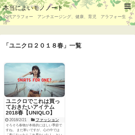
本当によいモノノート
40代アラフォー アンチエージング、健康、育児 アラフォー生
活
「
ユニクロ２０１８春
」
一覧
ユニクロでこれは買っ
ておきたいアイテム
2018春【UNIQLO】
2018/2/21
ファッション
そろそろ春物が本格的にほしい季節で
すね。 まだ寒いですが、心の中では
「春になったらこれ着たいな！」とい