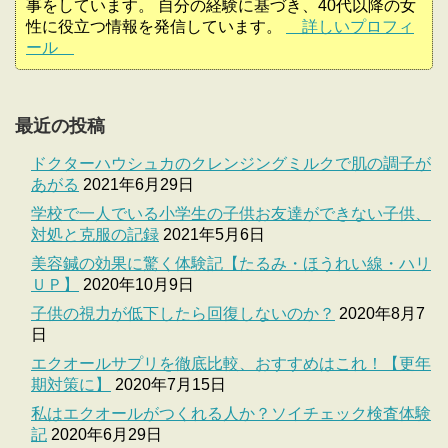
事をしています。 自分の経験に基づき、40代以降の女
性に役立つ情報を発信しています。
詳しいプロフィ
ール
最近の投稿
ドクターハウシュカのクレンジングミルクで肌の調子が
あがる
2021年6月29日
学校で一人でいる小学生の子供お友達ができない子供、
対処と克服の記録
2021年5月6日
美容鍼の効果に驚く体験記【たるみ・ほうれい線・ハリ
ＵＰ】
2020年10月9日
子供の視力が低下したら回復しないのか？
2020年8月7
日
エクオールサプリを徹底比較、おすすめはこれ！【更年
期対策に】
2020年7月15日
私はエクオールがつくれる人か？ソイチェック検査体験
記
2020年6月29日