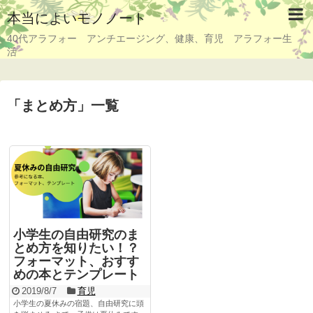
本当によいモノノート
40代アラフォー アンチエージング、健康、育児 アラフォー生
活
「
まとめ方
」
一覧
小学生の自由研究のま
とめ方を知りたい！？
フォーマット、おすす
めの本とテンプレート
2019/8/7
育児
小学生の夏休みの宿題、自由研究に頭