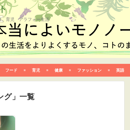
ト
康、育児 アラフォー生活
フード
育児
健康
ファッション
英語
ング
」
一覧