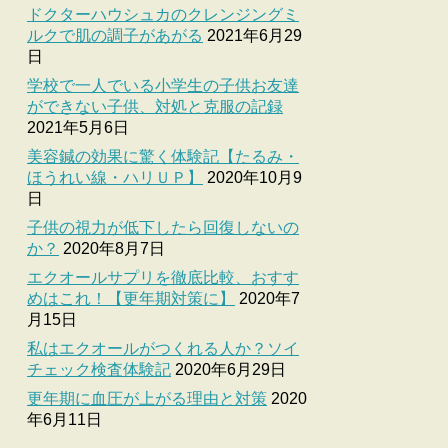
ドクターハウシュカのクレンジングミ
ルクで肌の調子があがる
2021年6月29
日
学校で一人でいる小学生の子供お友達
ができない子供、対処と克服の記録
2021年5月6日
美容鍼の効果に驚く体験記【たるみ・
ほうれい線・ハリＵＰ】
2020年10月9
日
子供の視力が低下したら回復しないの
か？
2020年8月7日
エクオールサプリを徹底比較、おすす
めはこれ！【更年期対策に】
2020年7
月15日
私はエクオールがつくれる人か？ソイ
チェック検査体験記
2020年6月29日
更年期に血圧が上がる理由と対策
2020
年6月11日