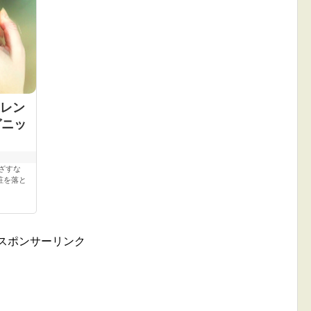
レン
ガニッ
ざすな
粧を落と
スポンサーリンク