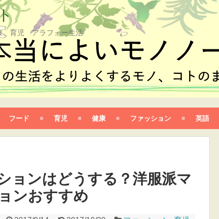
ト
康、育児 アラフォー生活
フード
育児
健康
ファッション
英語
ションはどうする？洋服派マ
ョンおすすめ