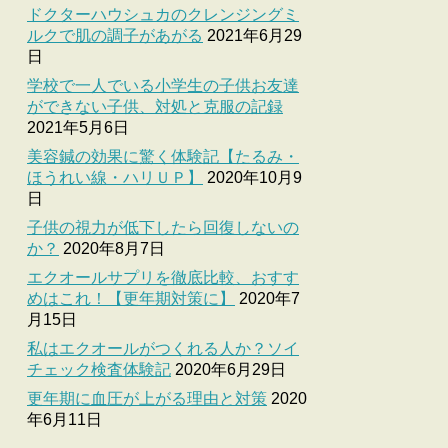
ドクターハウシュカのクレンジングミ
ルクで肌の調子があがる
2021年6月29
日
学校で一人でいる小学生の子供お友達
ができない子供、対処と克服の記録
2021年5月6日
美容鍼の効果に驚く体験記【たるみ・
ほうれい線・ハリＵＰ】
2020年10月9
日
子供の視力が低下したら回復しないの
か？
2020年8月7日
エクオールサプリを徹底比較、おすす
めはこれ！【更年期対策に】
2020年7
月15日
私はエクオールがつくれる人か？ソイ
チェック検査体験記
2020年6月29日
更年期に血圧が上がる理由と対策
2020
年6月11日