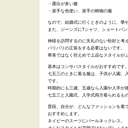
・露出が多い服
・派手な色使い、派手の柄物の服
なので、結婚式に行くときのように、華
また、ジーンズにTシャツ、ショートパ
神様を訪問するのに失礼のない恰好と考
バリバリの正装をする必要はないです。
華美ではなく控えめで上品なスタイルが
基本はコンサバスタイルがおすすめです
七五三のときに着る服は、子供が入園、
です。
時期的にも三歳、五歳なら入園や入学が
七五三と入園式、入学式両方着られるも
普段、自分が、どんなファッションを着
おすすめします。
ネイビーのスーツにパールネックレス。
そんなスタイルが万能ではないでしょう