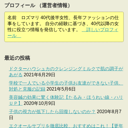
プロフィール （運営者情報）
名前 ロズマリ 40代後半女性、長年ファッションの仕
事をしています。 自分の経験に基づき、40代以降の女
性に役立つ情報を発信しています。
詳しいプロフィ
ール
最近の投稿
ドクターハウシュカのクレンジングミルクで肌の調子が
あがる
2021年6月29日
学校で一人でいる小学生の子供お友達ができない子供、
対処と克服の記録
2021年5月6日
美容鍼の効果に驚く体験記【たるみ・ほうれい線・ハリ
ＵＰ】
2020年10月9日
子供の視力が低下したら回復しないのか？
2020年8月7
日
エクオールサプリを徹底比較、おすすめはこれ！【更年