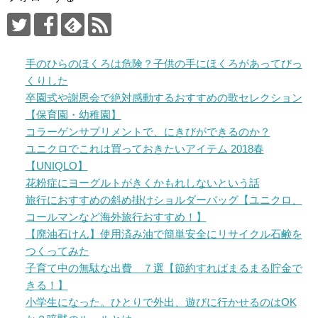
手のひらのほくろは危険？子供の手にほくろがあってびっ
くりした
卒園式や謝恩会で絶対感動するおすすめの歌セレクション
【保育園・幼稚園】
コラーゲンサプリメントで、にきびができるのか？
ユニクロでこれは買っておきたいアイテム 2018春
【UNIQLO】
花粉症にヨーグルトがきくかもれしないという話
旅行におすすめの斜め掛けショルダーバッグ【ユニクロ、
コールマンなど海外旅行おすすめ！】
【廃油石けん】使用済み油で簡単安全にリサイクル石鹸を
つくってみた
子育て中の無駄な出費 ７選【節約すればまるまる貯金で
きる！】
小学生になった。ひとりで外出、遊びに行かせるのはOK