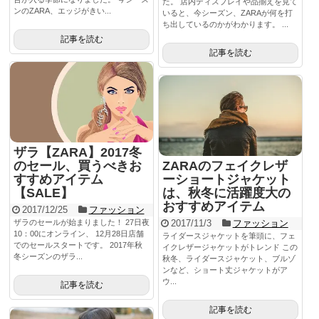
た。 店内ディスプレイや品揃えを見て
ンのZARA、エッジがきい...
いると、今シーズン、ZARAが何を打
ち出しているのかがわかります。 ...
記事を読む
記事を読む
ザラ【ZARA】2017冬
のセール、買うべきお
ZARAのフェイクレザ
すすめアイテム
ーショートジャケット
【SALE】
は、秋冬に活躍度大の
おすすめアイテム
2017/12/25
ファッション
ザラのセールが始まりました！ 27日夜
2017/11/3
ファッション
10：00にオンライン、 12月28日店舗
ライダースジャケットを筆頭に、フェ
でのセールスタートです。 2017年秋
イクレザージャケットがトレンド この
冬シーズンのザラ...
秋冬、ライダースジャケット、ブルゾ
ンなど、ショート丈ジャケットがア
ウ...
記事を読む
記事を読む