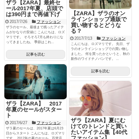
ザラ【ZARA】最終セ
ール2017年夏、店頭で
【ZARA】ザラのオン
は390円まで再値下げ
ラインショップ通販で
2017/7/26
ファッション
買い物するとどうな
ザラのセール、最後まで残ったアイテ
る？
ムがかなりの安値に こんにちは、ロズ
マリです。 そろそろ7月も終わりにな
2017/7/13
ファッション
ってきましたね。 季節はこれ...
こんにちは、ロズマリです。 先日、ザ
ラのオンラインショップでの買い物し
ました。 何を買ったかというと、秋の
記事を読む
新作のワイドチノパンです。 ...
記事を読む
ザラ【ZARA】 2017
年夏のセールがスター
ト
ザラ【ZARA】夏にむ
2017/6/27
ファッション
けてのトレンドと買い
ザラ夏のセールは、2017年夏は6月23
たいアイテム集【40代
日からスタート こんにちは、ロズマリ
ファッション】
です。 2017年の夏のセール、百貨店