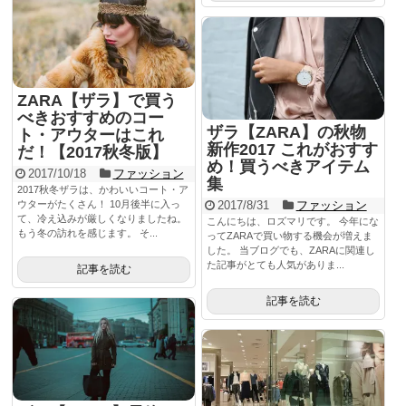
ZARA【ザラ】で買う
べきおすすめのコー
ザラ【ZARA】の秋物
ト・アウターはこれ
新作2017 これがおすす
だ！【2017秋冬版】
め！買うべきアイテム
2017/10/18
ファッション
集
2017秋冬ザラは、かわいいコート・ア
ウターがたくさん！ 10月後半に入っ
2017/8/31
ファッション
て、冷え込みが厳しくなりましたね。
こんにちは、ロズマリです。 今年にな
もう冬の訪れを感じます。 そ...
ってZARAで買い物する機会が増えま
した。 当ブログでも、ZARAに関連し
た記事がとても人気がありま...
記事を読む
記事を読む