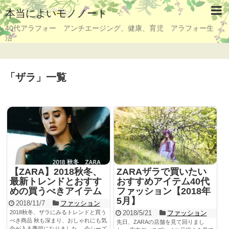
本当によいモノノート
40代アラフォー アンチエージング、健康、育児 アラフォー生
活
「
ザラ
」
一覧
【ZARA】2018秋冬、
ZARAザラで買いたい
最新トレンドとおすす
おすすめアイテム40代
めの買うべきアイテム
ファッション【2018年
5月】
2018/11/7
ファッション
2018秋冬、ザラにみるトレンドと買う
2018/5/21
ファッション
べき商品 秋も深まり、おしゃれにも気
先日、ZARAの店舗を見て回りまし
合が入る季節になりました。 今シーズ