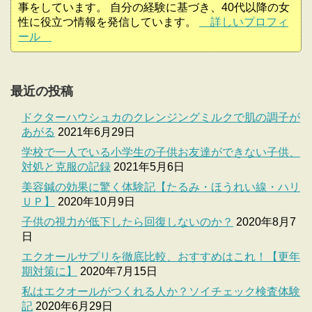
事をしています。 自分の経験に基づき、40代以降の女
性に役立つ情報を発信しています。
詳しいプロフィ
ール
最近の投稿
ドクターハウシュカのクレンジングミルクで肌の調子が
あがる
2021年6月29日
学校で一人でいる小学生の子供お友達ができない子供、
対処と克服の記録
2021年5月6日
美容鍼の効果に驚く体験記【たるみ・ほうれい線・ハリ
ＵＰ】
2020年10月9日
子供の視力が低下したら回復しないのか？
2020年8月7
日
エクオールサプリを徹底比較、おすすめはこれ！【更年
期対策に】
2020年7月15日
私はエクオールがつくれる人か？ソイチェック検査体験
記
2020年6月29日