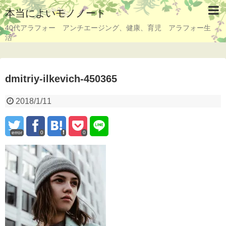
本当によいモノノート
40代アラフォー アンチエージング、健康、育児 アラフォー生
活
dmitriy-ilkevich-450365
2018/1/11
error
0
0