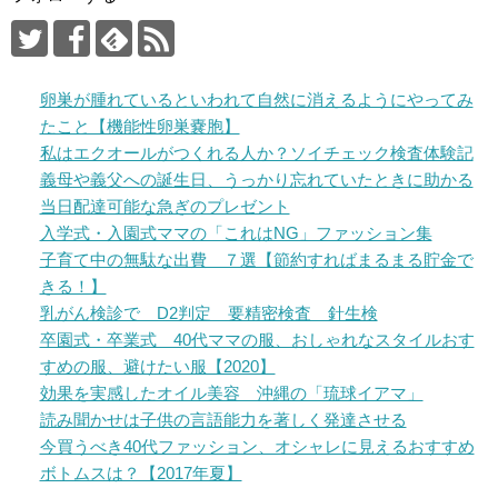
卵巣が腫れているといわれて自然に消えるようにやってみ
たこと【機能性卵巣嚢胞】
私はエクオールがつくれる人か？ソイチェック検査体験記
義母や義父への誕生日、うっかり忘れていたときに助かる
当日配達可能な急ぎのプレゼント
入学式・入園式ママの「これはNG」ファッション集
子育て中の無駄な出費 ７選【節約すればまるまる貯金で
きる！】
乳がん検診で D2判定 要精密検査 針生検
卒園式・卒業式 40代ママの服、おしゃれなスタイルおす
すめの服、避けたい服【2020】
効果を実感したオイル美容 沖縄の「琉球イアマ」
読み聞かせは子供の言語能力を著しく発達させる
今買うべき40代ファッション、オシャレに見えるおすすめ
ボトムスは？【2017年夏】